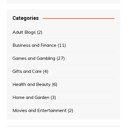
Categories
Adult Blogs
(2)
Business and Finance
(11)
Games and Gambling
(27)
Gifts and Care
(4)
Health and Beauty
(6)
Home and Garden
(3)
Movies and Entertainment
(2)