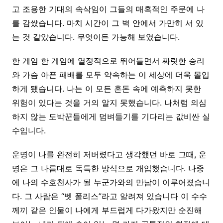
고 조용한 기대의 속삭임이 그들의 매혹적인 주문에 나
를 감쌌습니다. 마치 시간이 그 벽 안에서 가만히 서 있
는 것 같았습니다. 무엇이든 가능해 보였습니다.
한 게임 한 게임에 열정적으로 뛰어들면서 짜릿한 승리
와 가슴 아픈 패배를 모두 약속하는 이 세상에 더욱 몰입
하게 됐습니다. 나는 이 모든 혼돈 속에 예측하지 못한
위험이 있다는 것을 거의 알지 못했습니다. 나처럼 의심
하지 않는 도박꾼들에게 덤벼들기를 기다리는 값비싼 실
수입니다.
운명이 나를 완전히 저버렸다고 생각했던 바로 그때, 운
명은 그 나름대로 독특한 방식으로 개입했습니다. 나중
에 나의 수호천사가 될 누군가와의 만남이 이루어졌습니
다. 그 사람은 “벳 폴리스”라고 알려져 있습니다 이 수수
께끼 같은 인물이 나에게 부드럽게 다가왔지만 순진해