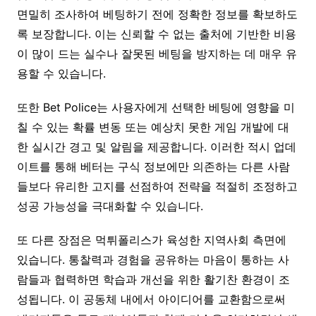
면밀히 조사하여 베팅하기 전에 정확한 정보를 확보하도
록 보장합니다. 이는 신뢰할 수 없는 출처에 기반한 비용
이 많이 드는 실수나 잘못된 베팅을 방지하는 데 매우 유
용할 수 있습니다.
또한 Bet Police는 사용자에게 선택한 베팅에 영향을 미
칠 수 있는 확률 변동 또는 예상치 못한 게임 개발에 대
한 실시간 경고 및 알림을 제공합니다. 이러한 적시 업데
이트를 통해 베터는 구식 정보에만 의존하는 다른 사람
들보다 유리한 고지를 선점하여 전략을 적절히 조정하고
성공 가능성을 극대화할 수 있습니다.
또 다른 장점은 먹튀폴리스가 육성한 지역사회 측면에
있습니다. 통찰력과 경험을 공유하는 마음이 통하는 사
람들과 협력하면 학습과 개선을 위한 활기찬 환경이 조
성됩니다. 이 공동체 내에서 아이디어를 교환함으로써