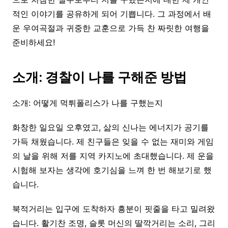
적인 이야기를 공유하게 되어 기쁩니다. 그 과정에서 배
운 우여곡절과 귀중한 교훈으로 가득 찬 짜릿한 여행을
준비하세요!
소개: 경찰이 나를 구해준 방법
소개: 어떻게 먹튀폴리스가 나를 구했는지
화창한 일요일 오후였고, 삶의 신나는 에너지가 공기를
가득 채웠습니다. 제 친구들은 잊을 수 없는 재미와 게임
의 날을 위해 저를 지역 카지노에 초대했습니다. 제 운을
시험해 보자는 생각에 호기심을 느껴 한 번 해보기로 했
습니다.
북적거리는 입구에 도착하자 흥분이 핏줄을 타고 밀려왔
습니다. 활기찬 조명, 슬롯 머신의 딸깍거리는 소리, 그리