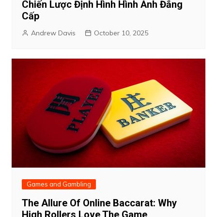
Chiến Lược Định Hình Hình Ảnh Đẳng
Cấp
Andrew Davis
October 10, 2025
Games and Gambling
The Allure Of Online Baccarat: Why
High Rollers Love The Game