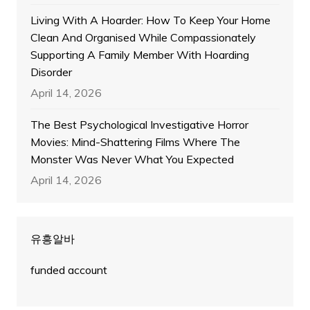
Living With A Hoarder: How To Keep Your Home
Clean And Organised While Compassionately
Supporting A Family Member With Hoarding
Disorder
April 14, 2026
The Best Psychological Investigative Horror
Movies: Mind-Shattering Films Where The
Monster Was Never What You Expected
April 14, 2026
유흥알바
funded account