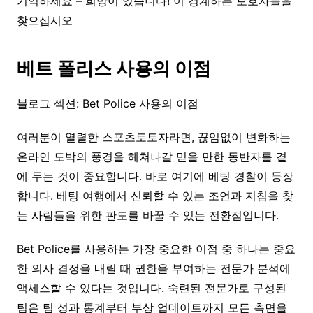
기억하세요 – 희망이 있습니다! 이 경계하는 보호자들을
찾으십시오
베트 폴리스 사용의 이점
블로그 섹션: Bet Police 사용의 이점
여러분이 열렬한 스포츠토토자라면, 끊임없이 변화하는
온라인 도박의 풍경을 헤쳐나갈 믿을 만한 동반자를 곁
에 두는 것이 중요합니다. 바로 여기에 베팅 경찰이 등장
합니다. 베팅 여행에서 신뢰할 수 있는 조언과 지침을 찾
는 사람들을 위한 판도를 바꿀 수 있는 전환점입니다.
Bet Police를 사용하는 가장 중요한 이점 중 하나는 중요
한 의사 결정을 내릴 때 권한을 부여하는 전문가 분석에
액세스할 수 있다는 것입니다. 숙련된 전문가로 구성된
팀은 팀 성과 통계부터 부상 업데이트까지 모든 측면을