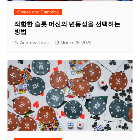
Games and Gambling
적합한 슬롯 머신의 변동성을 선택하는
방법
Andrew Davis
March 28, 2023