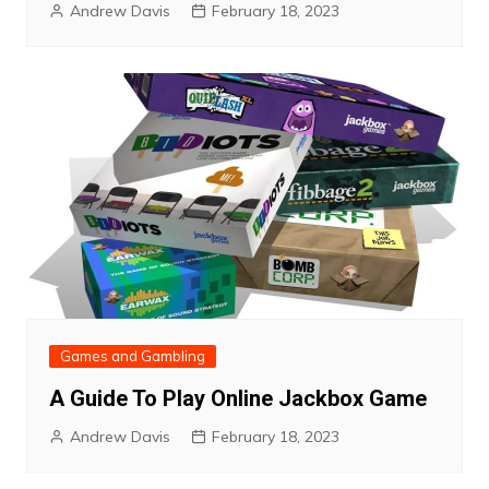
Andrew Davis
February 18, 2023
Games and Gambling
A Guide To Play Online Jackbox Game
Andrew Davis
February 18, 2023