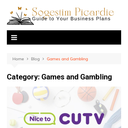
Skip
to
content
Home
Blog
Games and Gambling
Category:
Games and Gambling