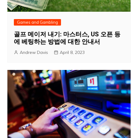
Games and Gambling
골프 메이저 내기: 마스터스, US 오픈 등
에 베팅하는 방법에 대한 안내서
Andrew Davis
April 8, 2023