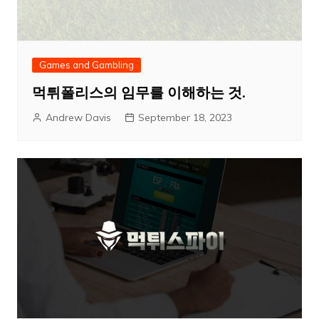
Games and Gambling
먹튀폴리스의 임무를 이해하는 것.
Andrew Davis
September 18, 2023